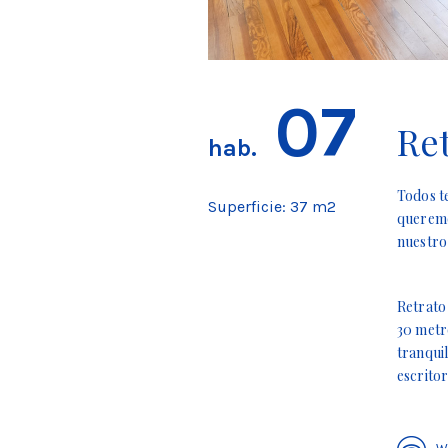
07
Re
hab.
Todos t
Superficie: 37 m2
queremo
nuestro
Retrato
30 metr
tranqui
escritor