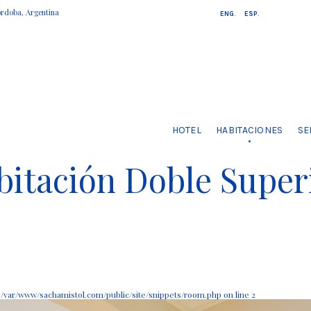
rdoba, Argentina
ENG.
ESP.
HOTEL
HABITACIONES
SE
bitación Doble Superi
n
/var/www/sachamistol.com/public/site/snippets/room.php
on line
2