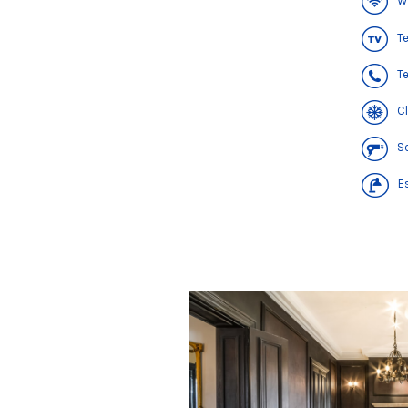
Wi
Te
Te
Cl
Se
Es