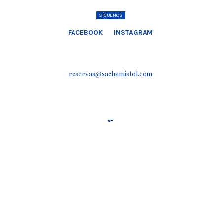
SÍGUENOS
FACEBOOK
INSTAGRAM
reservas@sachamistol.com
“”