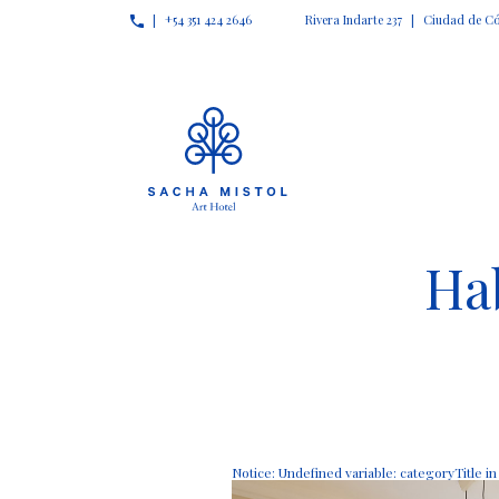
+54 351 424 2646
Rivera Indarte 237
Ciudad de Có
|
|
Ha
Notice
: Undefined variable: categoryTitle i