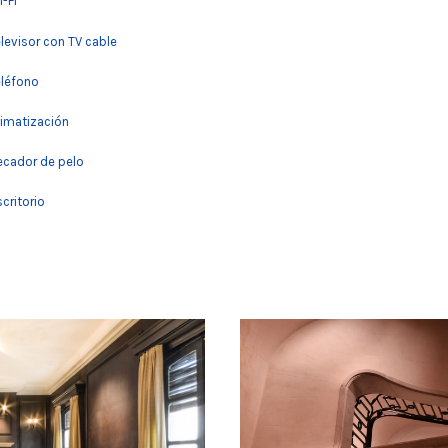
-FI
levisor con TV cable
léfono
imatización
cador de pelo
critorio